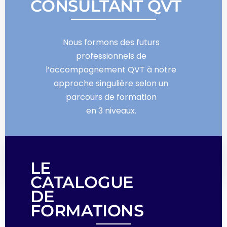
CONSULTANT QVT
Nous formons des futurs
professionnels de
l’accompagnement QVT à notre
approche singulière selon un
parcours de formation
en 3 niveaux.
DÉCOUVRIR
LE
CATALOGUE
DE
FORMATIONS